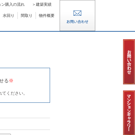
ョン購入の流れ
＞建築実績
水回り
間取り
物件概要
。
せる
※
れてください。