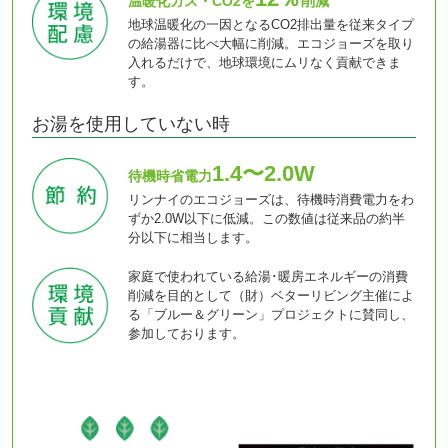
温暖化ガス・CO2を
削減
地球温暖化の一因となるCO2排出量を従来タイプ
の給湯器に比べ大幅に削減。エコジョーズを取り
入れるだけで、地球環境にムリなく貢献できま
す。
お湯を使用していない時
1.4〜2.0W
待機時省電力
リンナイのエコジョーズは、待機時消費電力をわ
ずか2.0W以下に低減。この数値は従来品の約半
分以下に相当します。
家庭で使われている給湯･暖房エネルギーの消費
削減を目的として（財）ベターリビング主催によ
る「ブルー＆グリーン」プロジェクトに賛同し、
参加しております。