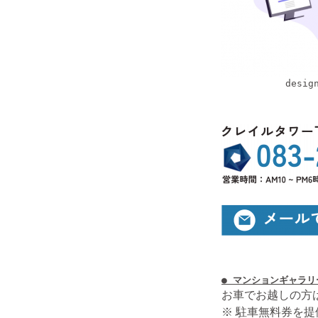
desig
● マンションギャラリ
お車でお越しの方
※ 駐車無料券を