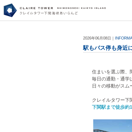
2026年06月08日｜
INFORM
駅もバス停も身近
住まいを選ぶ際、
毎日の通勤・通学
日々の移動がスム
クレイルタワー下
下関駅まで徒歩約