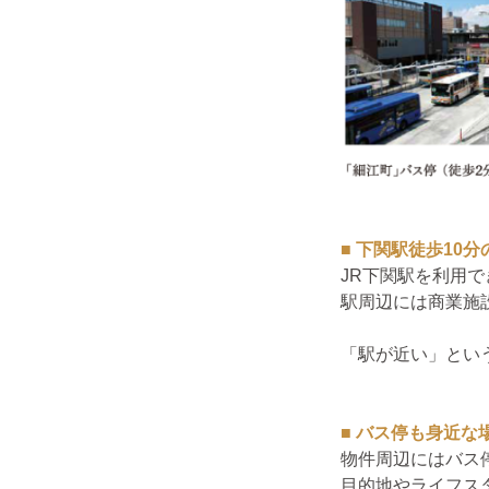
■ 下関駅徒歩10
JR下関駅を利用
駅周辺には商業施
「駅が近い」とい
■ バス停も身近な
物件周辺にはバス
目的地やライフス